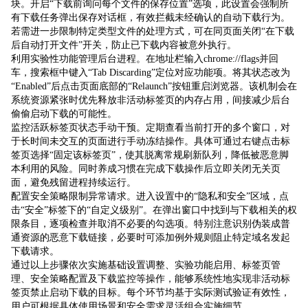
块。开启“下载前询问每个文件的保存位置”选项，此设置会强制所
有下载任务弹出保存对话框，有效拦截未经确认的自动下载行为。
若需进一步限制特定类型文件的处理方式，可在同页面关闭“在下载
后自动打开文件”开关，防止已下载内容被意外执行。
利用实验性功能管理后台进程。在地址栏输入chrome://flags并回
车，搜索框中键入“Tab Discarding”定位对应功能项。将其状态改为
“Enabled”后点击页面底部的“Relaunch”按钮重启浏览器。该机制会在
系统资源紧张时优先释放非活动标签页的内存占用，间接减少后台
偷偷启动下载的可能性。
监控活跃标签页状态手动干预。定期查看当前打开的多个窗口，对
于长时间未交互的页面进行手动冻结操作。具体可通过右键点击标
签页选择“固定该标签页”，使其脱离常规刷新队列，降低被恶意脚
本利用的风险。同时养成习惯在完成下载操作后立即关闭无关页
面，避免残留进程持续运行。
配置安全策略限制异常请求。进入设置中的“隐私和安全”区域，点
击“安全”标签下的“自定义级别”。在弹出窗口中找到与下载相关的权
限条目，逐项检查并取消不必要的勾选项。特别注意识别伪装成普
通资源的恶意下载链接，必要时可添加例外规则阻止特定域名发起
下载请求。
通过以上步骤依次实施基础设置调整、实验功能启用、标签页管
理、安全策略配置及下载监控等操作，能够系统性地实现非活动标
签页禁止启动下载的目标。每个环节均基于实际测试验证有效性，
用户可根据具体使用场景和安全需求灵活组合实施细节。