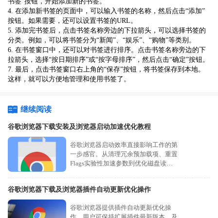
书签”按钮，开始添加新的书签。
4. 在添加新书签的页面中，可以输入书签的名称，然后点击“添加”
按钮。如果需要，还可以设置书签的URL。
5. 添加完书签后，点击书签名称旁边的下拉箭头，可以选择书签的
分类。例如，可以将书签分为“新闻”、“娱乐”、“购物”等类别。
6. 在书签窗口中，还可以对书签进行排序。点击书签名称旁边的下
拉箭头，选择“按日期排序”或“按字母排序”，然后点击“确定”按钮。
7. 最后，点击书签窗口右上角的“保存”按钮，将书签保存到本地。
这样，就可以方便地管理和使用书签了。
继续阅读
谷歌浏览器下载安装及浏览器启动加速优化教程
谷歌浏览器启动效率直接影响工作的第
一步感官。从清理冗余预加载项、重置
Flags实验性加速参数到优化磁盘读写
权限，提供全方位的系统级加速方案，
助您解决软件开启延迟顽疾，在有效降
谷歌浏览器下载及浏览器插件自动更新优化操作
低系统资源占用的同时，让每一次开启
都能享受到瞬时的交互反馈。
谷歌浏览器提供插件自动更新优化操
作，用户可保持扩展插件最新版本，及