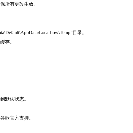
确保所有更改生效。
r data\Default\AppData\LocalLow\Temp”目录。
和缓存。
复到默认状态。
系谷歌官方支持。