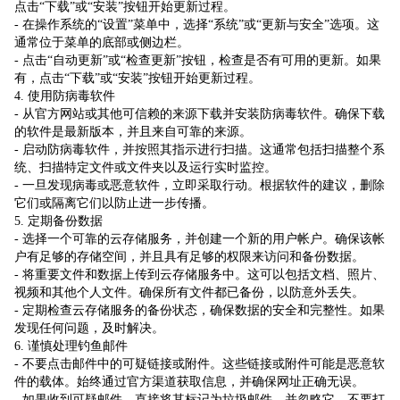
点击“下载”或“安装”按钮开始更新过程。
- 在操作系统的“设置”菜单中，选择“系统”或“更新与安全”选项。这
通常位于菜单的底部或侧边栏。
- 点击“自动更新”或“检查更新”按钮，检查是否有可用的更新。如果
有，点击“下载”或“安装”按钮开始更新过程。
4. 使用防病毒软件
- 从官方网站或其他可信赖的来源下载并安装防病毒软件。确保下载
的软件是最新版本，并且来自可靠的来源。
- 启动防病毒软件，并按照其指示进行扫描。这通常包括扫描整个系
统、扫描特定文件或文件夹以及运行实时监控。
- 一旦发现病毒或恶意软件，立即采取行动。根据软件的建议，删除
它们或隔离它们以防止进一步传播。
5. 定期备份数据
- 选择一个可靠的云存储服务，并创建一个新的用户帐户。确保该帐
户有足够的存储空间，并且具有足够的权限来访问和备份数据。
- 将重要文件和数据上传到云存储服务中。这可以包括文档、照片、
视频和其他个人文件。确保所有文件都已备份，以防意外丢失。
- 定期检查云存储服务的备份状态，确保数据的安全和完整性。如果
发现任何问题，及时解决。
6. 谨慎处理钓鱼邮件
- 不要点击邮件中的可疑链接或附件。这些链接或附件可能是恶意软
件的载体。始终通过官方渠道获取信息，并确保网址正确无误。
- 如果收到可疑邮件，直接将其标记为垃圾邮件，并忽略它。不要打